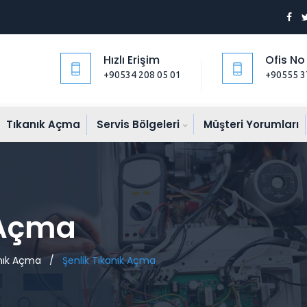
Hızlı Erişim
Ofis No
+90534 208 05 01
+90555 3
Tıkanık Açma
Servis Bölgeleri
Müşteri Yorumları
 Açma
nık Açma
/
Şenlik Tıkanık Açma