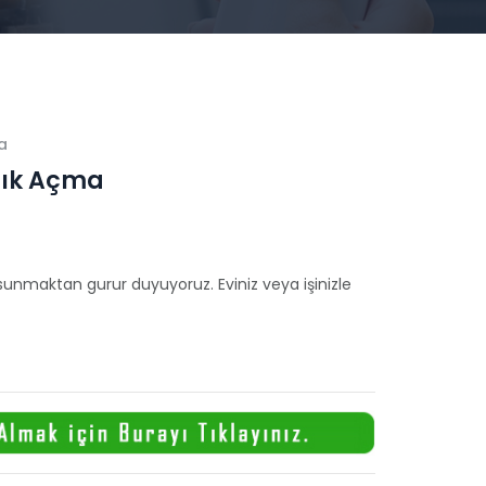
a
nık Açma
sunmaktan gurur duyuyoruz. Eviniz veya işinizle