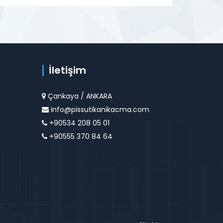
İletişim
Çankaya / ANKARA
info@pissutikanikacma.com
+90534 208 05 01
+90555 370 84 64