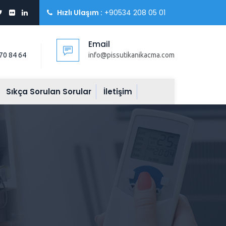
Hızlı Ulaşım :
+90534 208 05 01
Email
70 84 64
info@pissutikanikacma.com
Sıkça Sorulan Sorular
İletişim