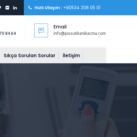
Hızlı Ulaşım :
+90534 208 05 01
Email
70 84 64
info@pissutikanikacma.com
Sıkça Sorulan Sorular
İletişim