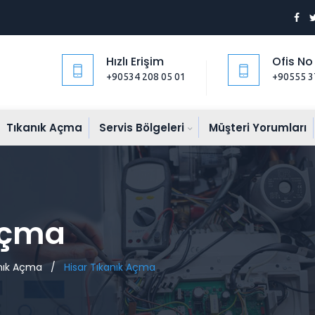
Hızlı Erişim
Ofis No
+90534 208 05 01
+90555 3
Tıkanık Açma
Servis Bölgeleri
Müşteri Yorumları
Açma
nık Açma
/
Hisar Tıkanık Açma