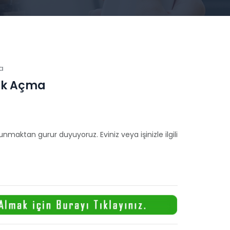
a
nık Açma
maktan gurur duyuyoruz. Eviniz veya işinizle ilgili