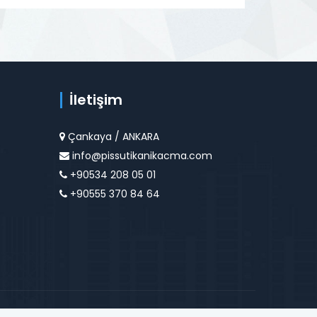
İletişim
Çankaya / ANKARA
info@pissutikanikacma.com
+90534 208 05 01
+90555 370 84 64